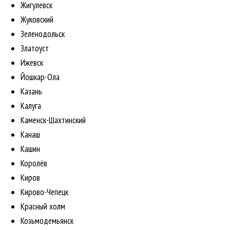
Жигулевск
Жуковский
Зеленодольск
Златоуст
Ижевск
Йошкар-Ола
Казань
Калуга
Каменск-Шахтинский
Канаш
Кашин
Королёв
Киров
Кирово-Чепецк
Красный холм
Козьмодемьянск