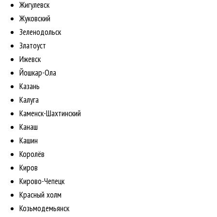
Жигулевск
Жуковский
Зеленодольск
Златоуст
Ижевск
Йошкар-Ола
Казань
Калуга
Каменск-Шахтинский
Канаш
Кашин
Королёв
Киров
Кирово-Чепецк
Красный холм
Козьмодемьянск