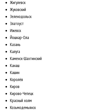
Жигулевск
Жуковский
Зеленодольск
Златоуст
Ижевск
Йошкар-Ола
Казань
Калуга
Каменск-Шахтинский
Канаш
Кашин
Королёв
Киров
Кирово-Чепецк
Красный холм
Козьмодемьянск