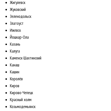
Жигулевск
Жуковский
Зеленодольск
Златоуст
Ижевск
Йошкар-Ола
Казань
Калуга
Каменск-Шахтинский
Канаш
Кашин
Королёв
Киров
Кирово-Чепецк
Красный холм
Козьмодемьянск