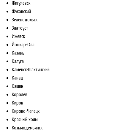
Жигулевск
Жуковский
Зеленодольск
Златоуст
Ижевск
Йошкар-Ола
Казань
Калуга
Каменск-Шахтинский
Канаш
Кашин
Королёв
Киров
Кирово-Чепецк
Красный холм
Козьмодемьянск