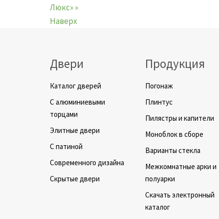
Люкс» »
Наверх
Двери
Продукция
Каталог дверей
Погонаж
C алюминиевыми
Плинтус
торцами
Пилястры и капители
Элитные двери
Моноблок в сборе
C патиной
Варианты стекла
Cовременного дизайна
Межкомнатные арки и
Скрытые двери
полуарки
Скачать электронный
каталог