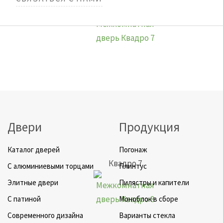
Квадро 6
Двери
Продукция
Каталог дверей
Погонаж
Квадро 7
C алюминиевыми торцами
Плинтус
Элитные двери
Пилястры и капители
C патиной
Моноблок в сборе
Cовременного дизайна
Варианты стекла