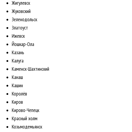
Жигулевск
Жуковский
Зеленодольск
Златоуст
Ижевск
Йошкар-Ола
Казань
Калуга
Каменск-Шахтинский
Канаш
Кашин
Королёв
Киров
Кирово-Чепецк
Красный холм
Козьмодемьянск