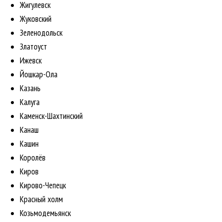
Жигулевск
Жуковский
Зеленодольск
Златоуст
Ижевск
Йошкар-Ола
Казань
Калуга
Каменск-Шахтинский
Канаш
Кашин
Королёв
Киров
Кирово-Чепецк
Красный холм
Козьмодемьянск