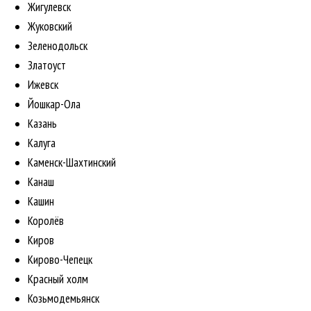
Жигулевск
Жуковский
Зеленодольск
Златоуст
Ижевск
Йошкар-Ола
Казань
Калуга
Каменск-Шахтинский
Канаш
Кашин
Королёв
Киров
Кирово-Чепецк
Красный холм
Козьмодемьянск