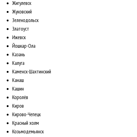
Жигулевск
Жуковский
Зеленодольск
Златоуст
Ижевск
Йошкар-Ола
Казань
Калуга
Каменск-Шахтинский
Канаш
Кашин
Королёв
Киров
Кирово-Чепецк
Красный холм
Козьмодемьянск