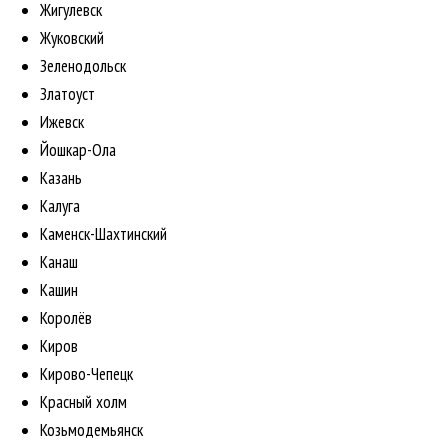
Жигулевск
Жуковский
Зеленодольск
Златоуст
Ижевск
Йошкар-Ола
Казань
Калуга
Каменск-Шахтинский
Канаш
Кашин
Королёв
Киров
Кирово-Чепецк
Красный холм
Козьмодемьянск