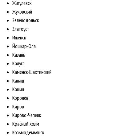
Жигулевск
Жуковский
Зеленодольск
Златоуст
Ижевск
Йошкар-Ола
Казань
Калуга
Каменск-Шахтинский
Канаш
Кашин
Королёв
Киров
Кирово-Чепецк
Красный холм
Козьмодемьянск