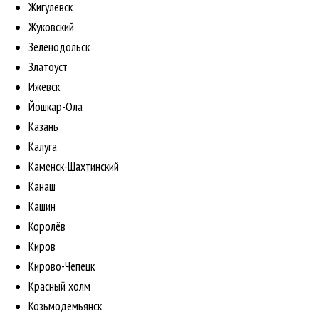
Жигулевск
Жуковский
Зеленодольск
Златоуст
Ижевск
Йошкар-Ола
Казань
Калуга
Каменск-Шахтинский
Канаш
Кашин
Королёв
Киров
Кирово-Чепецк
Красный холм
Козьмодемьянск