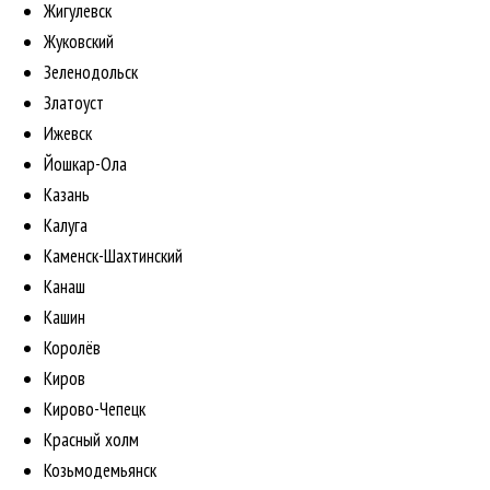
Жигулевск
Жуковский
Зеленодольск
Златоуст
Ижевск
Йошкар-Ола
Казань
Калуга
Каменск-Шахтинский
Канаш
Кашин
Королёв
Киров
Кирово-Чепецк
Красный холм
Козьмодемьянск