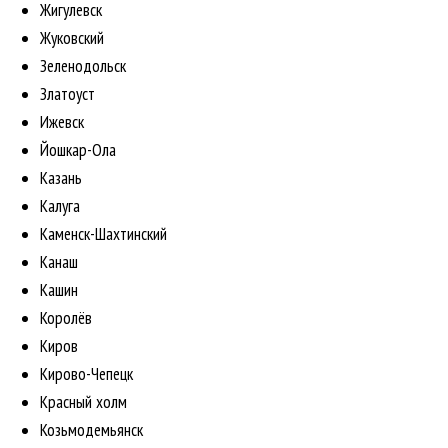
Жигулевск
Жуковский
Зеленодольск
Златоуст
Ижевск
Йошкар-Ола
Казань
Калуга
Каменск-Шахтинский
Канаш
Кашин
Королёв
Киров
Кирово-Чепецк
Красный холм
Козьмодемьянск