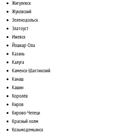
Жигулевск
Жуковский
Зеленодольск
Златоуст
Ижевск
Йошкар-Ола
Казань
Калуга
Каменск-Шахтинский
Канаш
Кашин
Королёв
Киров
Кирово-Чепецк
Красный холм
Козьмодемьянск