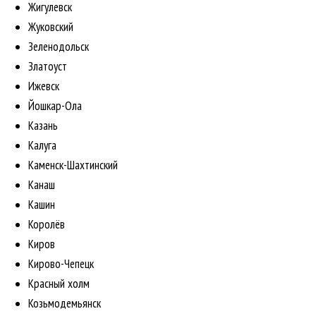
Жигулевск
Жуковский
Зеленодольск
Златоуст
Ижевск
Йошкар-Ола
Казань
Калуга
Каменск-Шахтинский
Канаш
Кашин
Королёв
Киров
Кирово-Чепецк
Красный холм
Козьмодемьянск