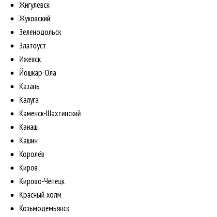
Жигулевск
Жуковский
Зеленодольск
Златоуст
Ижевск
Йошкар-Ола
Казань
Калуга
Каменск-Шахтинский
Канаш
Кашин
Королёв
Киров
Кирово-Чепецк
Красный холм
Козьмодемьянск