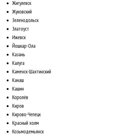
Жигулевск
Жуковский
Зеленодольск
Златоуст
Ижевск
Йошкар-Ола
Казань
Калуга
Каменск-Шахтинский
Канаш
Кашин
Королёв
Киров
Кирово-Чепецк
Красный холм
Козьмодемьянск