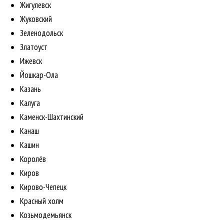
Жигулевск
Жуковский
Зеленодольск
Златоуст
Ижевск
Йошкар-Ола
Казань
Калуга
Каменск-Шахтинский
Канаш
Кашин
Королёв
Киров
Кирово-Чепецк
Красный холм
Козьмодемьянск