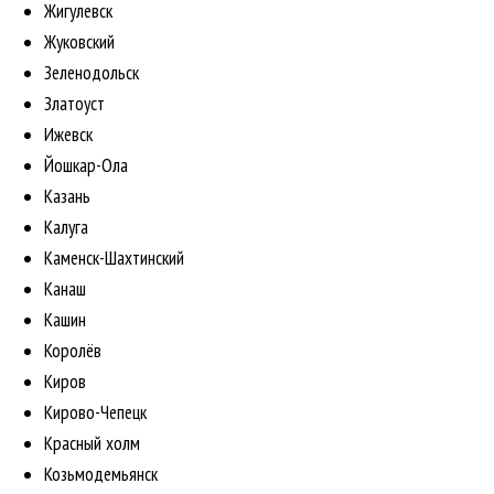
Жигулевск
Жуковский
Зеленодольск
Златоуст
Ижевск
Йошкар-Ола
Казань
Калуга
Каменск-Шахтинский
Канаш
Кашин
Королёв
Киров
Кирово-Чепецк
Красный холм
Козьмодемьянск