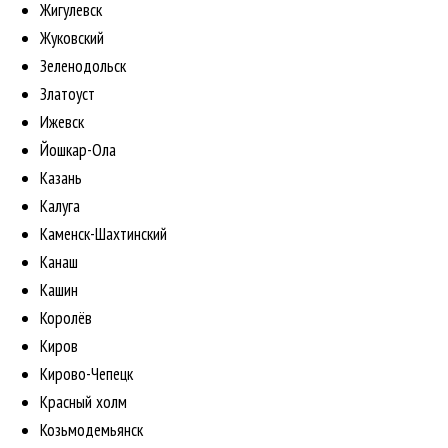
Жигулевск
Жуковский
Зеленодольск
Златоуст
Ижевск
Йошкар-Ола
Казань
Калуга
Каменск-Шахтинский
Канаш
Кашин
Королёв
Киров
Кирово-Чепецк
Красный холм
Козьмодемьянск