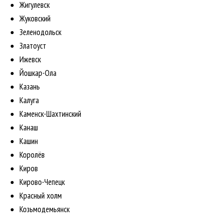
Жигулевск
Жуковский
Зеленодольск
Златоуст
Ижевск
Йошкар-Ола
Казань
Калуга
Каменск-Шахтинский
Канаш
Кашин
Королёв
Киров
Кирово-Чепецк
Красный холм
Козьмодемьянск