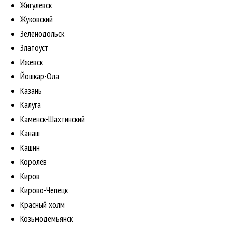
Жигулевск
Жуковский
Зеленодольск
Златоуст
Ижевск
Йошкар-Ола
Казань
Калуга
Каменск-Шахтинский
Канаш
Кашин
Королёв
Киров
Кирово-Чепецк
Красный холм
Козьмодемьянск