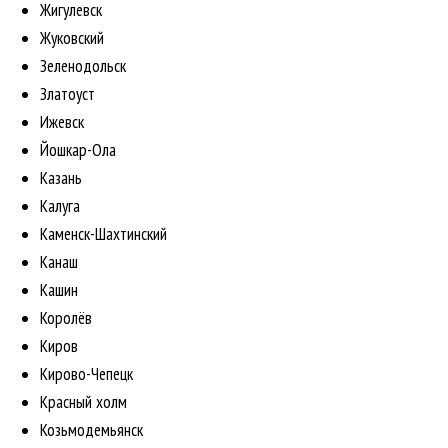
Жигулевск
Жуковский
Зеленодольск
Златоуст
Ижевск
Йошкар-Ола
Казань
Калуга
Каменск-Шахтинский
Канаш
Кашин
Королёв
Киров
Кирово-Чепецк
Красный холм
Козьмодемьянск