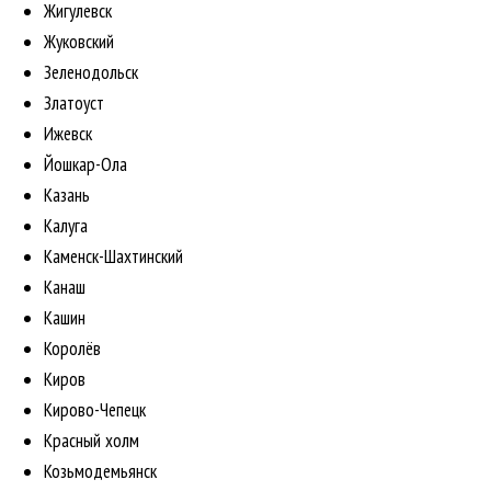
Жигулевск
Жуковский
Зеленодольск
Златоуст
Ижевск
Йошкар-Ола
Казань
Калуга
Каменск-Шахтинский
Канаш
Кашин
Королёв
Киров
Кирово-Чепецк
Красный холм
Козьмодемьянск