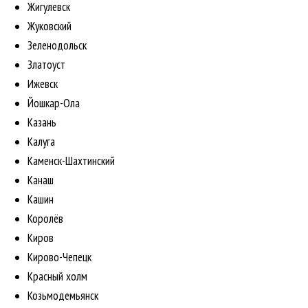
Жигулевск
Жуковский
Зеленодольск
Златоуст
Ижевск
Йошкар-Ола
Казань
Калуга
Каменск-Шахтинский
Канаш
Кашин
Королёв
Киров
Кирово-Чепецк
Красный холм
Козьмодемьянск