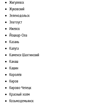
Жигулевск
Жуковский
Зеленодольск
Златоуст
Ижевск
Йошкар-Ола
Казань
Калуга
Каменск-Шахтинский
Канаш
Кашин
Королёв
Киров
Кирово-Чепецк
Красный холм
Козьмодемьянск