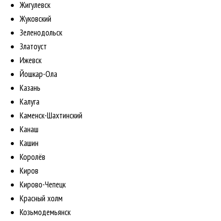
Жигулевск
Жуковский
Зеленодольск
Златоуст
Ижевск
Йошкар-Ола
Казань
Калуга
Каменск-Шахтинский
Канаш
Кашин
Королёв
Киров
Кирово-Чепецк
Красный холм
Козьмодемьянск