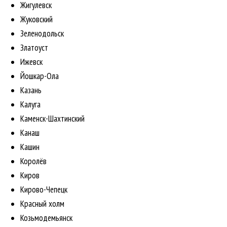
Жигулевск
Жуковский
Зеленодольск
Златоуст
Ижевск
Йошкар-Ола
Казань
Калуга
Каменск-Шахтинский
Канаш
Кашин
Королёв
Киров
Кирово-Чепецк
Красный холм
Козьмодемьянск