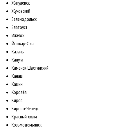
Жигулевск
Жуковский
Зеленодольск
Златоуст
Ижевск
Йошкар-Ола
Казань
Калуга
Каменск-Шахтинский
Канаш
Кашин
Королёв
Киров
Кирово-Чепецк
Красный холм
Козьмодемьянск