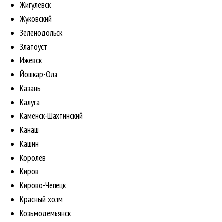
Жигулевск
Жуковский
Зеленодольск
Златоуст
Ижевск
Йошкар-Ола
Казань
Калуга
Каменск-Шахтинский
Канаш
Кашин
Королёв
Киров
Кирово-Чепецк
Красный холм
Козьмодемьянск