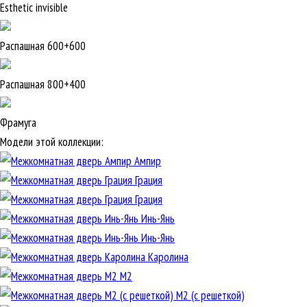
Esthetic invisible
Распашная 600+600
Распашная 800+400
Фрамуга
Модели этой коллекции:
Ампир
Грация
Грация
Инь-Янь
Инь-Янь
Каролина
М2
М2 (с решеткой)