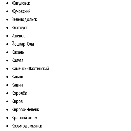
Жигулевск
Жуковский
Зеленодольск
Златоуст
Ижевск
Йошкар-Ола
Казань
Калуга
Каменск-Шахтинский
Канаш
Кашин
Королёв
Киров
Кирово-Чепецк
Красный холм
Козьмодемьянск