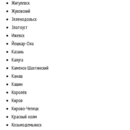
Жигулевск
Жуковский
Зеленодольск
Златоуст
Ижевск
Йошкар-Ола
Казань
Калуга
Каменск-Шахтинский
Канаш
Кашин
Королёв
Киров
Кирово-Чепецк
Красный холм
Козьмодемьянск