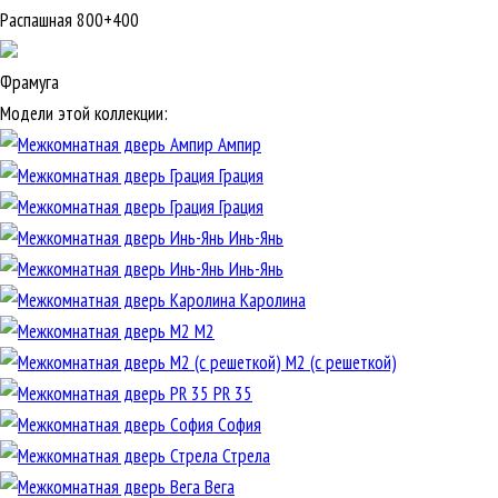
Распашная 800+400
Фрамуга
Модели этой коллекции:
Ампир
Грация
Грация
Инь-Янь
Инь-Янь
Каролина
М2
М2 (с решеткой)
PR 35
София
Стрела
Вега