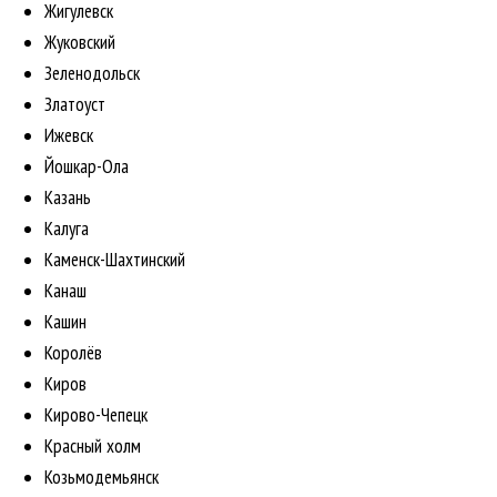
Жигулевск
Жуковский
Зеленодольск
Златоуст
Ижевск
Йошкар-Ола
Казань
Калуга
Каменск-Шахтинский
Канаш
Кашин
Королёв
Киров
Кирово-Чепецк
Красный холм
Козьмодемьянск