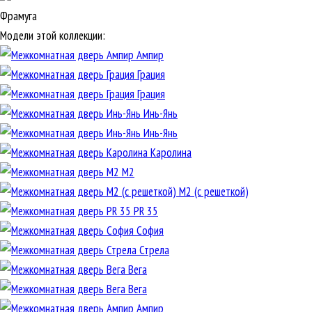
Фрамуга
Модели этой коллекции:
Ампир
Грация
Грация
Инь-Янь
Инь-Янь
Каролина
М2
М2 (с решеткой)
PR 35
София
Стрела
Вега
Вега
Ампир