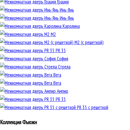
Грация
Инь-Янь
Инь-Янь
Каролина
М2
М2 (с решеткой)
PR 35
София
Стрела
Вега
Вега
Ампир
PR 35
PR 35 с решеткой
Коллекция Фьюжн