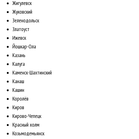
Жигулевск
Жуковский
Зеленодольск
Златоуст
Ижевск
Йошкар-Ола
Казань
Калуга
Каменск-Шахтинский
Канаш
Кашин
Королёв
Киров
Кирово-Чепецк
Красный холм
Козьмодемьянск