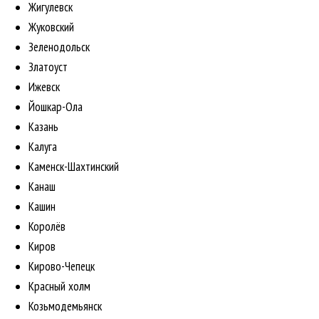
Жигулевск
Жуковский
Зеленодольск
Златоуст
Ижевск
Йошкар-Ола
Казань
Калуга
Каменск-Шахтинский
Канаш
Кашин
Королёв
Киров
Кирово-Чепецк
Красный холм
Козьмодемьянск