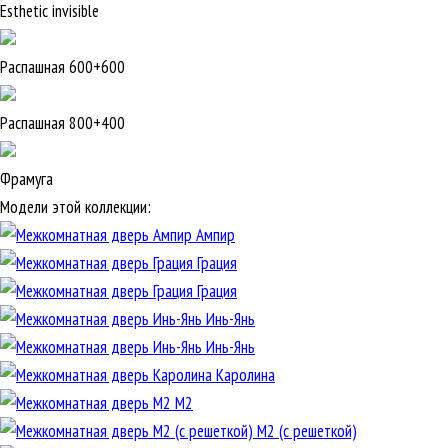
Esthetic invisible
Распашная 600+600
Распашная 800+400
Фрамуга
Модели этой коллекции:
Ампир
Грация
Грация
Инь-Янь
Инь-Янь
Каролина
М2
М2 (с решеткой)