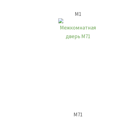
М1
М71