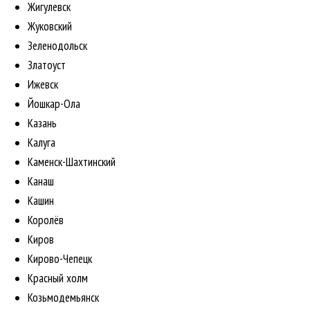
Жигулевск
Жуковский
Зеленодольск
Златоуст
Ижевск
Йошкар-Ола
Казань
Калуга
Каменск-Шахтинский
Канаш
Кашин
Королёв
Киров
Кирово-Чепецк
Красный холм
Козьмодемьянск