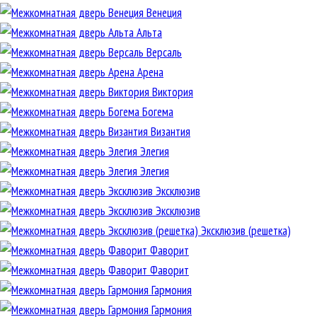
Венеция
Альта
Версаль
Арена
Виктория
Богема
Византия
Элегия
Элегия
Эксклюзив
Эксклюзив
Эксклюзив (решетка)
Фаворит
Фаворит
Гармония
Гармония