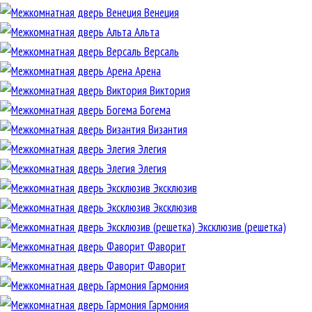
Венеция
Альта
Версаль
Арена
Виктория
Богема
Византия
Элегия
Элегия
Эксклюзив
Эксклюзив
Эксклюзив (решетка)
Фаворит
Фаворит
Гармония
Гармония