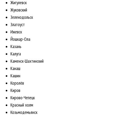
Жигулевск
Жуковский
Зеленодольск
Златоуст
Ижевск
Йошкар-Ола
Казань
Калуга
Каменск-Шахтинский
Канаш
Кашин
Королёв
Киров
Кирово-Чепецк
Красный холм
Козьмодемьянск