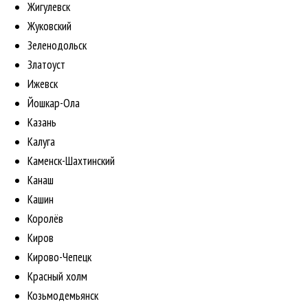
Жигулевск
Жуковский
Зеленодольск
Златоуст
Ижевск
Йошкар-Ола
Казань
Калуга
Каменск-Шахтинский
Канаш
Кашин
Королёв
Киров
Кирово-Чепецк
Красный холм
Козьмодемьянск