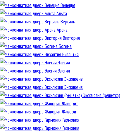
Венеция
Альта
Версаль
Арена
Виктория
Богема
Византия
Элегия
Элегия
Эксклюзив
Эксклюзив
Эксклюзив (решетка)
Фаворит
Фаворит
Гармония
Гармония