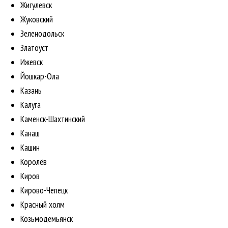
Жигулевск
Жуковский
Зеленодольск
Златоуст
Ижевск
Йошкар-Ола
Казань
Калуга
Каменск-Шахтинский
Канаш
Кашин
Королёв
Киров
Кирово-Чепецк
Красный холм
Козьмодемьянск