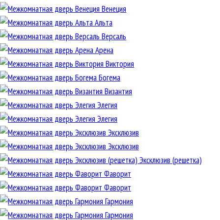
Венеция
Альта
Версаль
Арена
Виктория
Богема
Византия
Элегия
Элегия
Эксклюзив
Эксклюзив
Эксклюзив (решетка)
Фаворит
Фаворит
Гармония
Гармония