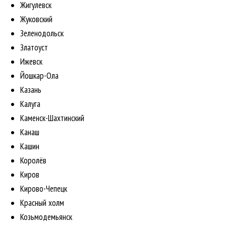
Жигулевск
Жуковский
Зеленодольск
Златоуст
Ижевск
Йошкар-Ола
Казань
Калуга
Каменск-Шахтинский
Канаш
Кашин
Королёв
Киров
Кирово-Чепецк
Красный холм
Козьмодемьянск