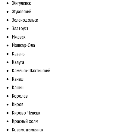
Жигулевск
Жуковский
Зеленодольск
Златоуст
Ижевск
Йошкар-Ола
Казань
Калуга
Каменск-Шахтинский
Канаш
Кашин
Королёв
Киров
Кирово-Чепецк
Красный холм
Козьмодемьянск