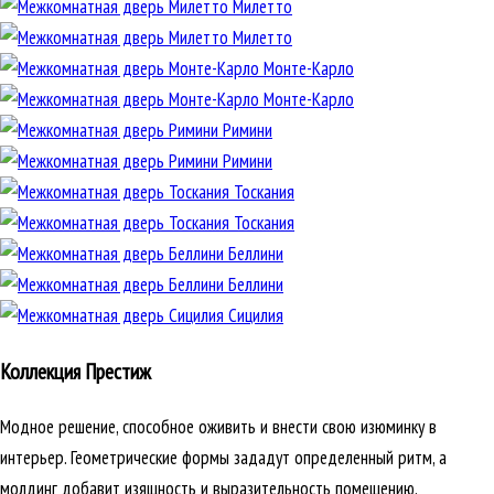
Милетто
Милетто
Монте-Карло
Монте-Карло
Римини
Римини
Тоскания
Тоскания
Беллини
Беллини
Сицилия
Коллекция Престиж
Модное решение, способное оживить и внести свою изюминку в
интерьер. Геометрические формы зададут определенный ритм, а
молдинг добавит изящность и выразительность помещению.