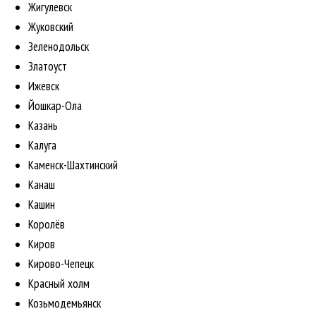
Жигулевск
Жуковский
Зеленодольск
Златоуст
Ижевск
Йошкар-Ола
Казань
Калуга
Каменск-Шахтинский
Канаш
Кашин
Королёв
Киров
Кирово-Чепецк
Красный холм
Козьмодемьянск