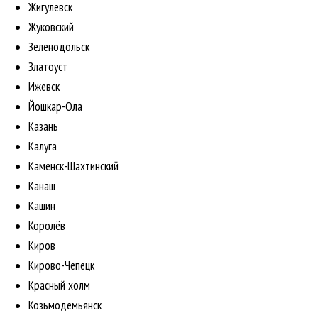
Жигулевск
Жуковский
Зеленодольск
Златоуст
Ижевск
Йошкар-Ола
Казань
Калуга
Каменск-Шахтинский
Канаш
Кашин
Королёв
Киров
Кирово-Чепецк
Красный холм
Козьмодемьянск