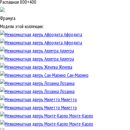
Распашная 800+400
Фрамуга
Модели этой коллекции:
Афродита
Афродита
Аллегра
Аллегра
Женева
Сан-Марино
Лозанна
Лозанна
Милетто
Милетто
Монте-Карло
Монте-Карло