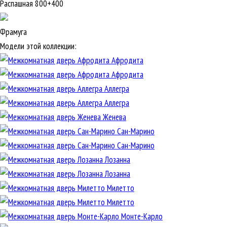
Распашная 800+400
Фрамуга
Модели этой коллекции:
Афродита
Афродита
Аллегра
Аллегра
Женева
Сан-Марино
Сан-Марино
Лозанна
Лозанна
Милетто
Милетто
Монте-Карло