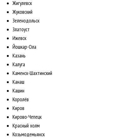
Жигулевск
Жуковский
Зеленодольск
Златоуст
Ижевск
Йошкар-Ола
Казань
Калуга
Каменск-Шахтинский
Канаш
Кашин
Королёв
Киров
Кирово-Чепецк
Красный холм
Козьмодемьянск