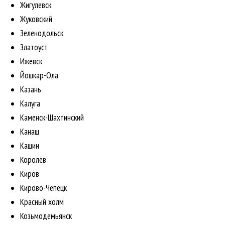
Жигулевск
Жуковский
Зеленодольск
Златоуст
Ижевск
Йошкар-Ола
Казань
Калуга
Каменск-Шахтинский
Канаш
Кашин
Королёв
Киров
Кирово-Чепецк
Красный холм
Козьмодемьянск