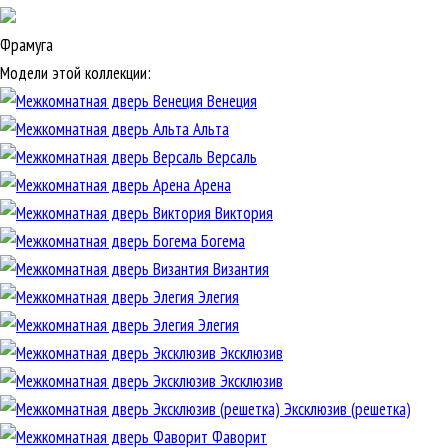
Фрамуга
Модели этой коллекции:
Венеция
Альта
Версаль
Арена
Виктория
Богема
Византия
Элегия
Элегия
Эксклюзив
Эксклюзив
Эксклюзив (решетка)
Фаворит