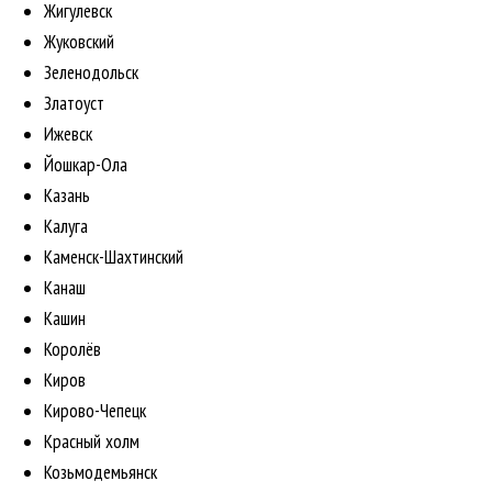
Жигулевск
Жуковский
Зеленодольск
Златоуст
Ижевск
Йошкар-Ола
Казань
Калуга
Каменск-Шахтинский
Канаш
Кашин
Королёв
Киров
Кирово-Чепецк
Красный холм
Козьмодемьянск