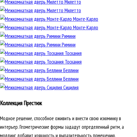
Милетто
Милетто
Монте-Карло
Монте-Карло
Римини
Римини
Тоскания
Тоскания
Беллини
Беллини
Сицилия
Коллекция Престиж
Модное решение, способное оживить и внести свою изюминку в
интерьер. Геометрические формы зададут определенный ритм, а
молдинг добавит изящность и выразительность помещению.